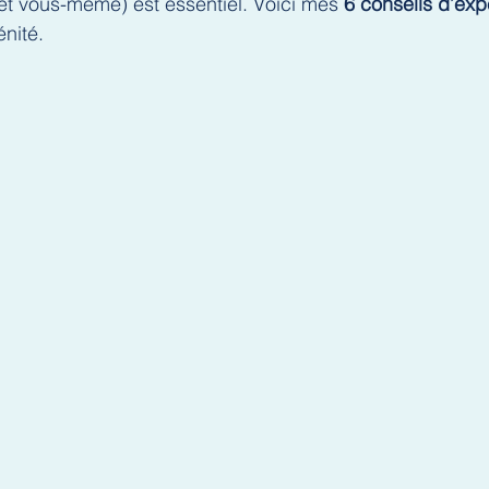
(et vous-même) est essentiel. Voici mes 
6 conseils d’exp
énité.