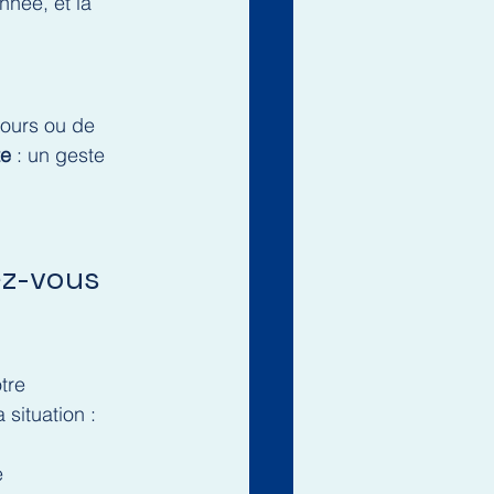
née, et la 
ours ou de 
te
 : un geste 
ez-vous 
tre 
a situation :
e