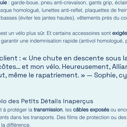
uie
 : garde-boue, pneu anti-crevaison, gants grip, écla
asque homologué, lunettes anti-reflet, plaquettes de frei
s basses (éviter les jantes hautes), vêtements près du c
est un vélo plus sûr. Et certains accessoires sont 
exigés
 garantir une indemnisation rapide (antivol homologué, 
lient : « Une chute en descente sous la
côtes… et mon vélo. Heureusement, Allia
ut, même le rapatriement. » — Sophie, cy
lo des Petits Détails Inaperçus
 à protéger la 
transmission
, les 
câbles exposés
 ou enc
nts dans les transports. Des films de protection ou de
 la différence.