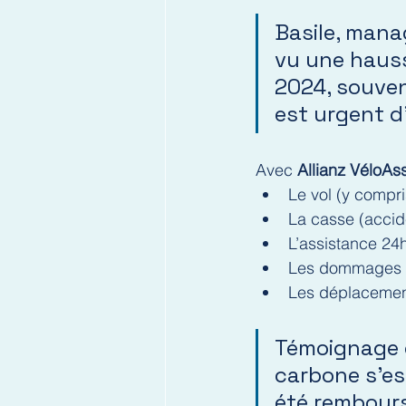
Basile, mana
vu une haus
2024, souvent
est urgent d’
Avec 
Allianz VéloAs
Le vol (y compri
La casse (accid
L’assistance 24
Les dommages p
Les déplacements
Témoignage c
carbone s’est
été remboursé