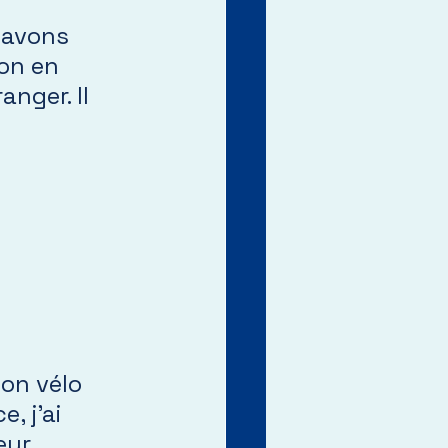
 avons 
on en 
nger. Il 
on vélo 
, j’ai 
eur