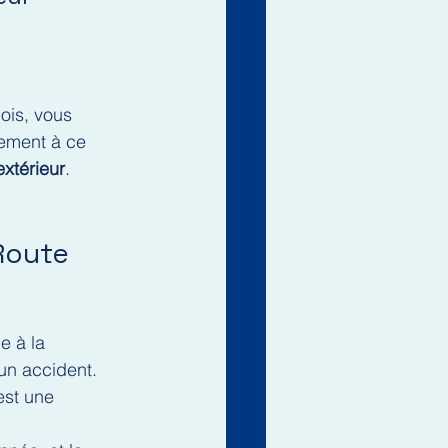
ois, vous 
rement à ce 
extérieur
.
 Route
e à la 
un accident. 
est une 