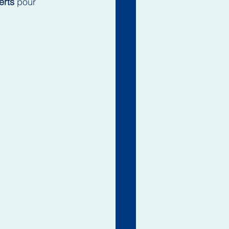
erts
 pour 