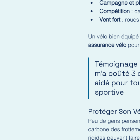
Campagne et pl
Compétition
 : c
Vent fort
 : roue
Un vélo bien équipé 
assurance vélo
 pour
Témoignage c
m’a coûté 3 
aidé pour to
sportive
Protéger Son Vé
Peu de gens pensent
carbone des frotteme
rigides peuvent faire