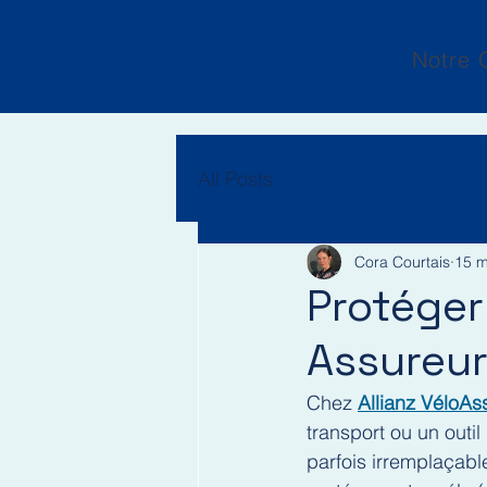
Notre 
All Posts
Cora Courtais
15 m
Protéger 
Assureur
Chez 
Allianz VéloA
transport ou un outi
parfois irremplaçable