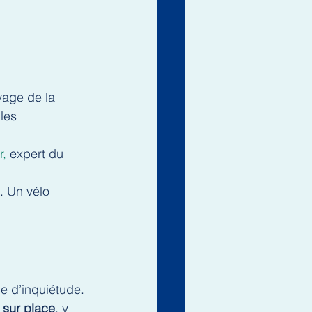
yage de la 
les 
r
,
 expert du 
. Un vélo 
ce d’inquiétude. 
 sur place
, y 