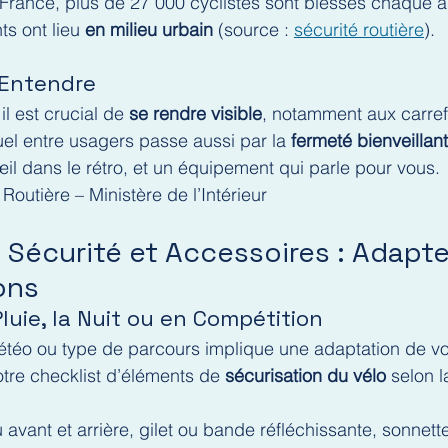
France, plus de 27 000 cyclistes sont blessés chaque an
s ont lieu 
en milieu urbain
 (source : 
sécurité routière
).
t Entendre
il est crucial de 
se rendre visible
, notamment aux carref
uel entre usagers passe aussi par la 
fermeté bienveillan
œil dans le rétro, et un équipement qui parle pour vous.
Routière – Ministère de l’Intérieur
 Sécurité et Accessoires : Adapt
ons
Pluie, la Nuit ou en Compétition
téo ou type de parcours implique une adaptation de vo
tre checklist d’éléments de 
sécurisation du vélo
 selon l
eu avant et arrière, gilet ou bande réfléchissante, sonnett