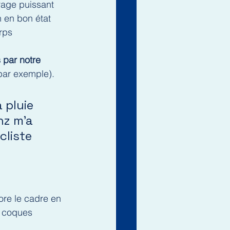
irage puissant
n en bon état
orps
 par notre 
par exemple).
 pluie 
nz m’a 
cliste 
ore le cadre en 
s coques 