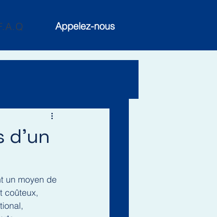
Appelez-nous
F.A.Q
s d’un
nt un moyen de 
t coûteux, 
ional, 