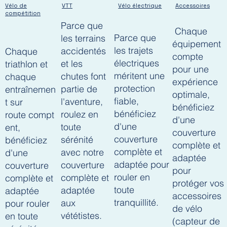
Vélo de
Vélo électrique
VTT
Accessoires
compétition
Parce que
Chaque
Parce que
les terrains
équipement
les trajets
accidentés
Chaque
compte
électriques
et les
triathlon et
pour une
méritent une
chutes font
chaque
expérience
protection
partie de
entraînemen
optimale,
fiable,
l'aventure,
t sur
bénéficiez
bénéficiez
roulez en
route compt
d'une
d'une
toute
ent,
couverture
couverture
sérénité
bénéficiez
complète et
complète et
avec notre
d'une
adaptée
adaptée pour
couverture
couverture
pour
rouler en
complète et
complète et
protéger vos
toute
adaptée
adaptée
accessoires
tranquillité.
aux
pour rouler
de vélo
vététistes.
en toute
(capteur de