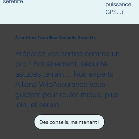
sérénité.
puissance,
GPS...)
À La Une: Tous Nos Conseils Sportifs
Préparez vos sorties comme un
pro ! Entraînement, sécurité,
astuces terrain… Nos experts
Allianz VéloAssurance vous
guident pour rouler mieux, plus
loin, et serein.
Des conseils, maintenant !