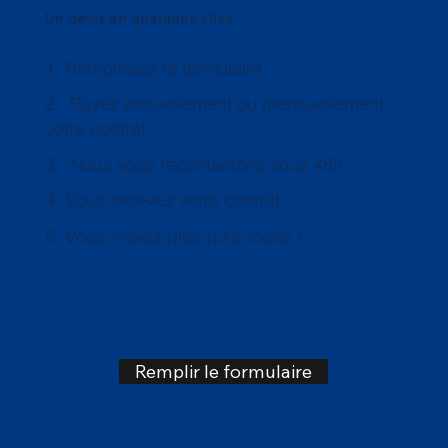
Un devis en quelques clics
1. Remplissez le formulaire
2. Payez annuellement ou mensuellement
votre contrat
3. Nous vous recontactons sous 48h
4. Vous recevez votre contrat
5. Vous n'avez plus qu'à rouler !
Remplir le formulaire