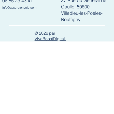
37 Rue du Général de
06.85.23.43.41
Gaulle, 50800
info@assuretonvelo.com
Villedieu-les-Poêles-
Rouffigny
© 2026 par
VivaBoostDigital.