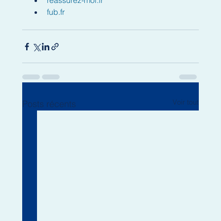
reassurez-moi.fr
fub.fr
Voir tout
Posts récents