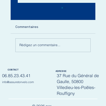
Commentaires
Rédigez un commentaire...
Assurance vélo : ce qu’elle couvre (et
ce qu’elle ne couvre pas
CONTACT
ADRESSE
37 Rue du Général de
06.85.23.43.41
Gaulle, 50800
info@assuretonvelo.com
Villedieu-les-Poêles-
Rouffigny
© 2026 par